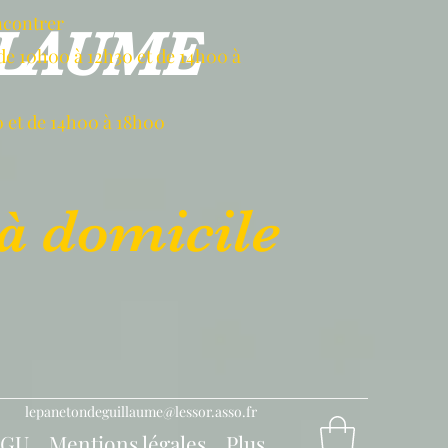
ncontrer
LLAUME
de 10h00 à 12h30 et de 14h00 à
 et de 14h00 à 18h00
à domicile
lepanetondeguillaume@lessor.asso.fr
CGU
Mentions légales
Plus