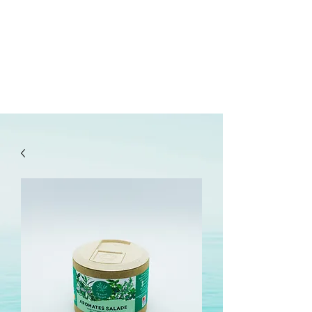
lepanetondeguillaume@lessor.asso.fr
02.31.20.32.27