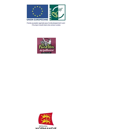
LE PANETON
DE
GUILLAUME