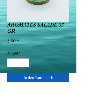
AROMATES SALADE 35
GR
Preis
3,80 €
Anzahl
*
In den Warenkorb
AROMATES SALADE
Basilic*, Estragon*, Origan*, Ortie*,
Romarin*, Sarriette*, Thym*