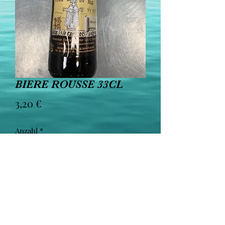
BIERE ROUSSE 33CL
Preis
3,20 €
Anzahl
*
In den Warenkorb
L'abus d'alcool est dangereux pour la