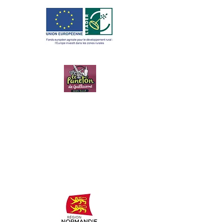
LE PANETON
DE
GUILLAUME