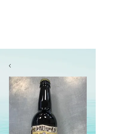
lepanetondeguillaume@lessor.asso.fr
02.31.20.32.27