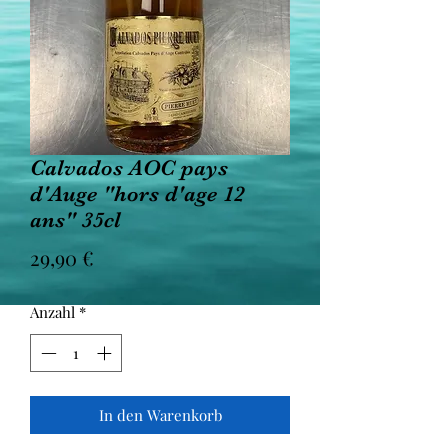
Calvados AOC pays
d'Auge "hors d'age 12
ans" 35cl
Preis
29,90 €
Anzahl
*
In den Warenkorb