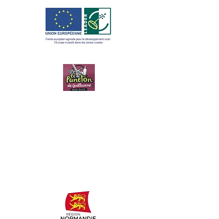
LE PANETON
DE
GUILLAUME