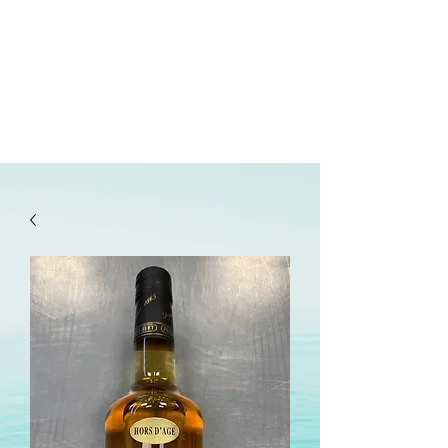
lepanetondeguillaume@lessor.asso.fr
02.31.20.32.27