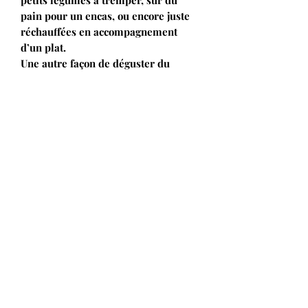
petits légumes à tremper, sur du
pain pour un encas, ou encore juste
réchauffées en accompagnement
d’un plat.
Une autre façon de déguster du
chou-fleur.
Ingrédients
Chou-fleur* (60%), eau, fécule de
pomme de terre*,
crème
fraîche* (
dont ferments lactiques), huile
d’olive*, jus de citron*, sel, ail*,
poivre*.
*Ingrédients issus de l’Agriculture
Biologique.
Valeurs nutritionnelles pour 100g
Energie : 417 kJ (101 kcal) – Matières
grasses : 7,3g, dont acides gras
saturés : 2,6g – Glucides : 7,3g, dont