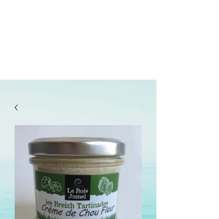
lepanetondeguillaume@lessor.asso.fr
02.31.20.32.27