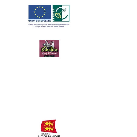
LE PANETON
DE
GUILLAUME