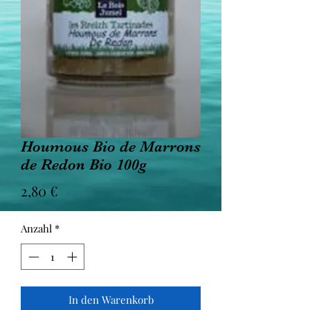
Houmous Bio de Marrons
de Redon Bio 100g
Preis
2,80 €
Anzahl
*
In den Warenkorb