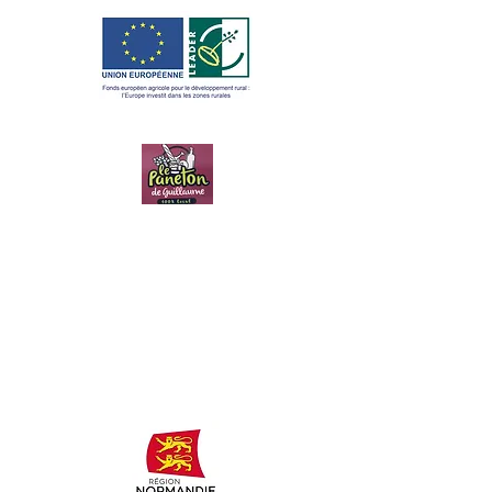
LE PANETON
DE
GUILLAUME