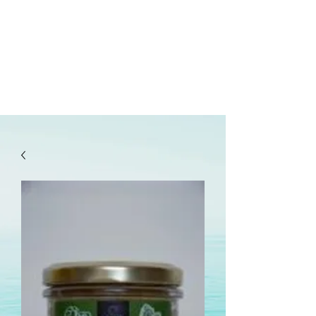
lepanetondeguillaume@lessor.asso.fr
02.31.20.32.27