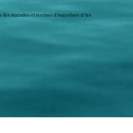
sés (les marmites et terrines d'Augustines & les
S'abonner