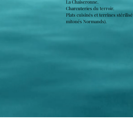
La Chaiseronne.
Charcuteries du terroir.
Plats cuisinés et terrines stérili
mitonés Normands).