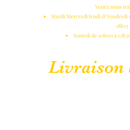
Venez nous re
NETON DE GUI
Mardi Mercredi Jeudi & Vendredi 
18h15
Samedi de 10h00 à 12h30
Livraison 
 Normandie
Réservations
Blog
Galerie Photos
CGV