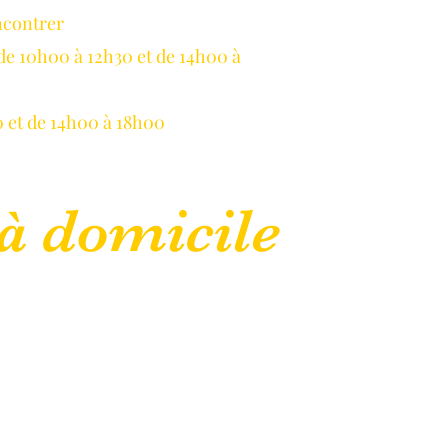
ncontrer
LLAUME
de 10h00 à 12h30 et de 14h00 à
 et de 14h00 à 18h00
à domicile
lepanetondeguillaume@lessor.asso.fr
CGU
Mentions légales
Plus