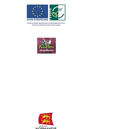
LE PANETON
DE
GUILLAUME