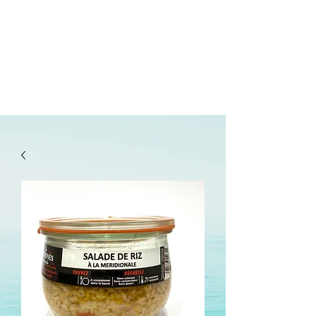
lepanetondeguillaume@lessor.asso.fr
02.31.20.32.27