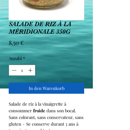
SALADE DE RIZ À LA
MÉRIDIONALE 350G
Preis
8,50 €
Anzahl
*
In den Warenkorb
Salade de riz à la vinaigrette à
consommer
froide
dans son bocal.
Sans colorant, sans conservateur, sans
gluten – Se conserve durant 3 ans à